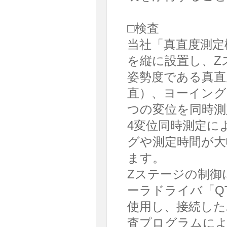
□検査
当社「真直度測定
を縦に設置し、Z
姿勢度である真直
直）、ヨーイング
つの変位を同時測
4変位同時測定に
グや測定時間が大
ます。
Zステージの制御
ーラドライバ「Q
使用し、接続した
査プログラムによ