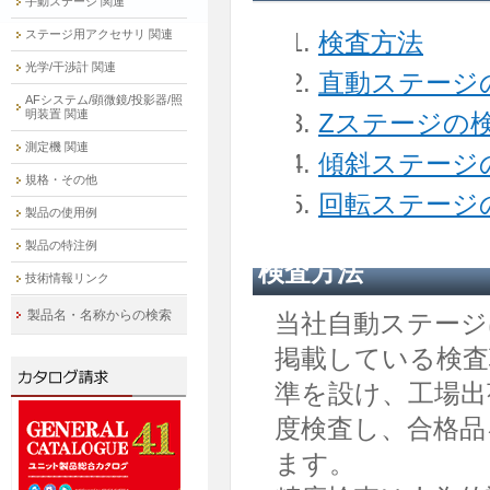
手動ステージ 関連
ステージ用アクセサリ 関連
検査方法
光学/干渉計 関連
直動ステージ
AFシステム/顕微鏡/投影器/照
明装置 関連
Zステージの
測定機 関連
傾斜ステージ
規格・その他
回転ステージ
製品の使用例
製品の特注例
検査方法
技術情報リンク
製品名・名称からの検索
当社自動ステー
掲載している検査
準を設け、工場出
度検査し、合格品
ます。