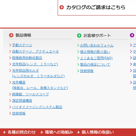
手動ステージ
お問い合わせフォーム
自動ステージ、アクチュエータ
個人情報の取り扱い
顕微鏡用自動化製品
よくあるご質問(FAQ)
光学部品(レンズ、ミラーなど)
製品の保証について
光学部品用ホルダ
技術情報
(レンズホルダ、ミラーホルダなど)
図
光学機器
(除振台、レール、各種スタンドなど)
顕微鏡、ツールスコープ
測定関連機器
バイオイメージングシステム製品
技術情報