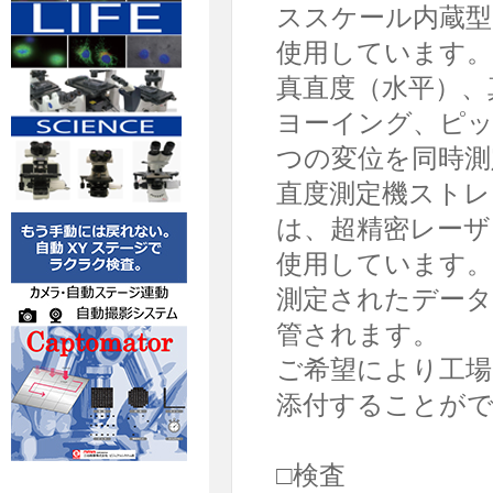
ススケール内蔵型
使用しています。
真直度（水平）、
ヨーイング、ピッ
つの変位を同時測
直度測定機ストレ
は、超精密レーザ
使用しています。
測定されたデータ
管されます。
ご希望により工場
添付することが
□検査