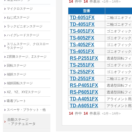
14
件中
14
件表示
<1
件
～
14
件
>
マイクロステージ
型番
TD-6051FX
ねじ式ステージ
二軸ゴニオフィッ
TD-4051FX
二軸ゴニオフィッ
ラックピニオンステージ
TS-6051FX
ゴニオフィックス
ハイグレードステージ
TS-6052FX
ゴニオフィックス
スリムステージ、クロスロー
TS-4052FX
ゴニオフィックス
ラステージ
TS-4051FX
ゴニオフィックス
Z昇降ステージ、Zステージ
RS-P2551FX
透過型回転フィッ
TS-2551FX
ゴニオフィックスス
回転ステージ
TS-2552FX
ゴニオフィックスス
傾斜ステージ
TD-2551FX
二軸ゴニオフィッ
傾斜回転ステージ
RS-P4051FX
透過型回転フィッ
RS-P6051FX
XZ、YZ、XYZステージ
透過型回転フィッ
TD-A4051FX
アライメント用
吸着プレート
TD-A6051FX
アライメント用
スペーサ・ブラケット・他
14
件中
14
件表示
<1
件
～
14
件
>
自動ステージ
・アクチュエータ