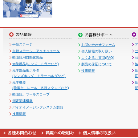
手動ステージ
お問い合わせフォーム
自動ステージ、アクチュエータ
個人情報の取り扱い
顕微鏡用自動化製品
よくあるご質問(FAQ)
光学部品(レンズ、ミラーなど)
製品の保証について
光学部品用ホルダ
技術情報
(レンズホルダ、ミラーホルダなど)
図
光学機器
(除振台、レール、各種スタンドなど)
顕微鏡、ツールスコープ
測定関連機器
バイオイメージングシステム製品
技術情報