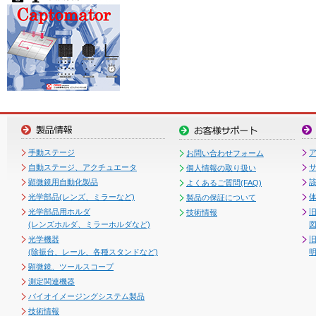
手動ステージ
お問い合わせフォーム
自動ステージ、アクチュエータ
個人情報の取り扱い
顕微鏡用自動化製品
よくあるご質問(FAQ)
光学部品(レンズ、ミラーなど)
製品の保証について
光学部品用ホルダ
技術情報
(レンズホルダ、ミラーホルダなど)
図
光学機器
(除振台、レール、各種スタンドなど)
顕微鏡、ツールスコープ
測定関連機器
バイオイメージングシステム製品
技術情報