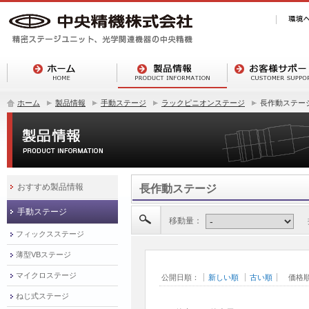
ホーム
製品情報
手動ステージ
ラックピニオンステージ
長作動ステー
おすすめ製品情報
長作動ステージ
手動ステージ
移動量：
フィックスステージ
薄型VBステージ
マイクロステージ
公開日順：
新しい順
古い順
価格
ねじ式ステージ