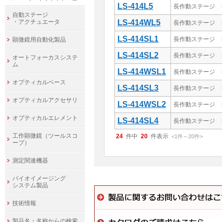
LS-414L5
長作動ステージ レ
自動ステージ
・アクチュエータ
LS-414WL5
長作動ステージ 
LS-414SL1
長作動ステージ 
顕微鏡用自動化製品
LS-414SL2
長作動ステージ 
オートフォーカスシステ
ム
LS-414WSL1
長作動ステージ 
オプティカルベース
LS-414SL3
長作動ステージ 
オプティカルアクセサリ
LS-414WSL2
長作動ステージ 
オプティカルエレメント
LS-414SL4
長作動ステージ 
工作顕微鏡（ツールスコ
24
件中
20
件表示
<1
件
～
20
件
>
ープ）
測定関連機器
バイオイメージング
システム製品
技術情報
製品名・名称からの検索