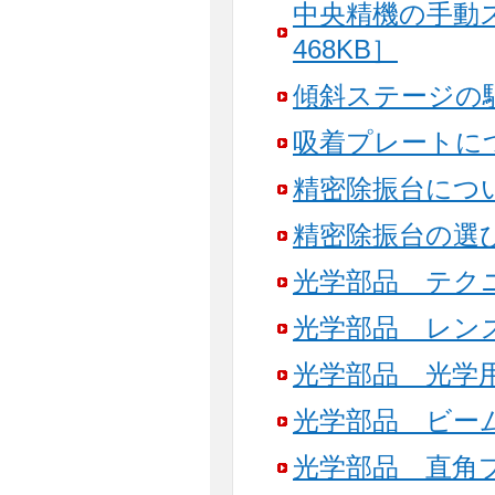
中央精機の手動
468KB］
傾斜ステージの駆
吸着プレートにつ
精密除振台について
精密除振台の選び方
光学部品 テクニ
光学部品 レンズ
光学部品 光学用
光学部品 ビーム
光学部品 直角プ