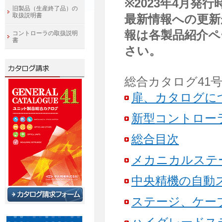
※2023年4月発
旧製品（生産終了品）の
取扱説明書
最新情報への更新
報は各製品紹介ペ
コントローラの取扱説明
書
さい。
総合カタログ41号
扉、カタログに
新型コントローラ
総合目次
メカニカルステ
中央精機の自動
ステージ、ケー