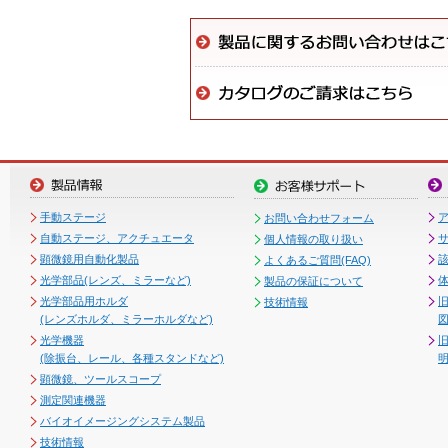
手動ステージ
お問い合わせフォーム
自動ステージ、アクチュエータ
個人情報の取り扱い
顕微鏡用自動化製品
よくあるご質問(FAQ)
光学部品(レンズ、ミラーなど)
製品の保証について
光学部品用ホルダ
技術情報
(レンズホルダ、ミラーホルダなど)
図
光学機器
(除振台、レール、各種スタンドなど)
顕微鏡、ツールスコープ
測定関連機器
バイオイメージングシステム製品
技術情報