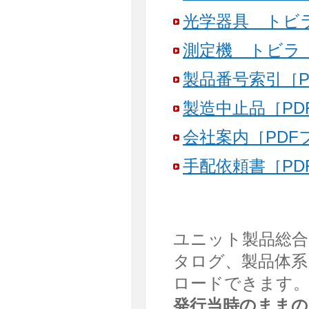
光学器具 トビラ
測定機 トビラ［
製品番号索引［PD
製造中止品［PDF
会社案内［PDFフ
手配依頼書［PDF
ユニット製品総合カ
タログ、製品体系
ロードできます
発行当時のままの