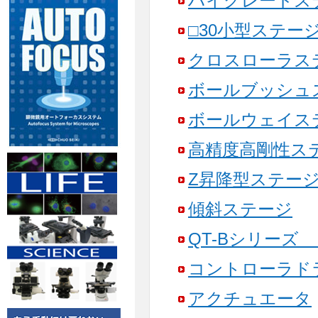
ハイグレードス
□30小型ステー
クロスローラス
ボールブッシュ
ボールウェイス
高精度高剛性ス
Z昇降型ステー
傾斜ステージ
QT-Bシリーズ
コントローラド
アクチュエータ