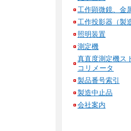
工作顕微鏡、金
工作投影器（製
照明装置
測定機
真直度測定機ス
コリメータ
製品番号索引
製造中止品
会社案内