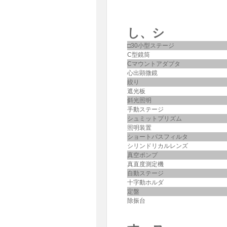
し、シ
□30小型ステージ
C型鏡筒
Cマウントアダプタ
心出顕微鏡
絞り
遮光板
斜光照明
手動ステージ
シュミットプリズム
照明装置
ショートパスフィルタ
シリンドリカルレンズ
真空ポンプ
真直度測定機
自動ステージ
十字動ホルダ
定盤
除振台