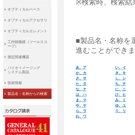
※検索時、検索結
オプティカルベース
オプティカルアクセサリ
オプティカルエレメント
■製品名・名称を
工作顕微鏡（ツールスコ
ープ）
進むことができ
測定関連機器
あ、ア
い、イ
バイオイメージング
システム製品
か、カ
き、キ
さ、サ
し、シ
技術情報
た、タ
ち、チ
な、ナ
に、ニ
製品名・名称からの検索
は、ハ
ひ、ヒ
ま、マ
み、ミ
や、ヤ
ゆ、ユ
ら、ラ
り、リ
わ、ワ