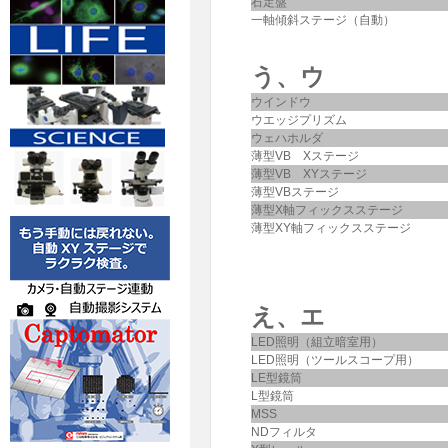
石定盤
一軸傾斜ステージ（自動）
う、ウ
ウインドウ
ウエッジプリズム
ウェハホルダ
薄型VB Xステージ
薄型VB XYステージ
薄型VBステージ
薄型X軸フィックスステージ
薄型XY軸フィックスステージ
え、エ
LED照明（組立暗室用）
LED照明（ツールスコープ用）
LE型鏡筒
L型鏡筒
MSS
NDフィルタ