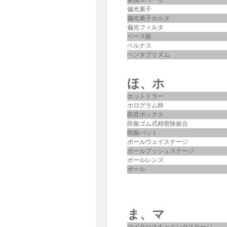
変換スペーサ
偏光素子
偏光素子ホルダ
偏光フィルタ
ベース板
ベルナス
ペンタプリズム
ほ、ホ
ホットミラー
ホログラム枠
防音ボックス
防振ゴム式精密除振台
防振パット
ボールウェイステージ
ボールブッシュステージ
ボールレンズ
ポール
ま、マ