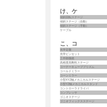
け、ケ
傾斜回転ステージ
傾斜ステージ（自動）
傾斜ステージ（手動）
ケーブル
こ、コ
光学定盤
光学ピンセット
工作顕微鏡
高精度高剛性ステージ
コーナーキューブプリズム
コールドミラー
コーンミラー
小型XYZ軸メカニカルステージ
小型YZ軸メカニカルスタンド
コントローラドライバ
コンプレッサ
ゴニオステージ
ゴニオフィックスステージ