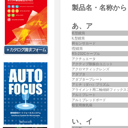
製品名・名称から
あ、ア
IE型鏡筒
IL型鏡筒
IRセンサカード
I型鏡筒
RS-232Cケーブル
アクチュエータ
アクティブ除振台ユニット
アクロマティックレンズ
アダプタ
アダプタープレート
アミチ（ダハ）プリズム
アライメント用二軸傾斜フィックス
アルミプレート
アルミブレッドボード
暗室用換気扇
い、イ