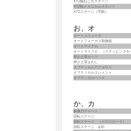
XYZ軸ねじ式ステージ
XYZ軸メカニカルスタンド
XYZステージ（手動）
お、オ
オートコリメータ
オートフォーカス顕微鏡
オートマイクロ
オートマイクロ （ステッピングモ
押さえ環セット
押さえ環まわし
オプティカルアクセサリ
オプティカルエレメント
オプティカルベース
か、カ
解像力チャート
回転ステージ
回転ステージ （クロスローラ）
回転ステージ φ30