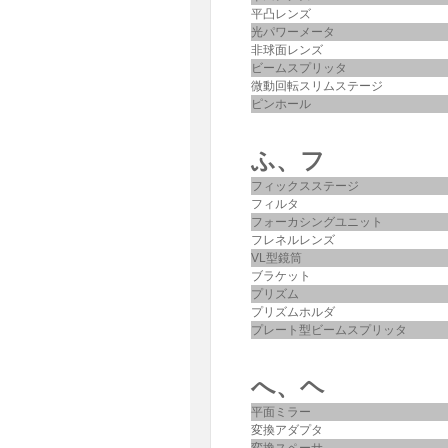
平凸レンズ
光パワーメータ
非球面レンズ
ビームスプリッタ
微動回転スリムステージ
ピンホール
ふ、フ
フィックスステージ
フィルタ
フォーカシングユニット
フレネルレンズ
VL型鏡筒
ブラケット
プリズム
プリズムホルダ
プレート型ビームスプリッタ
へ、ヘ
平面ミラー
変換アダプタ