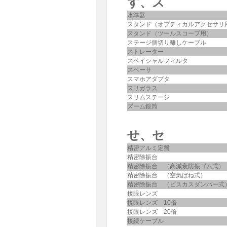
す、ス
水準器
スタンド（オプティカルアクセサリ
スタンド（ツールスコープ用）
ステージ側切り離しケーブル
ストレーター
スペイシャルフィルタ
スペーサ
スマホアダプタ
スリガラス
スリムステージ
ズーム鏡筒
せ、セ
精密アルミ定盤
精密除振台
精密除振台 （高減衰防振ゴム式）
精密除振台 （空気ばね式）
精密除振台 （ビスカスダンパー式
接眼レンズ
接眼レンズ 10倍
接眼レンズ 20倍
接続ケーブル