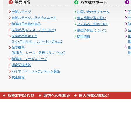
手動ステージ
お問い合わせフォーム
自動ステージ、アクチュエータ
個人情報の取り扱い
顕微鏡用自動化製品
よくあるご質問(FAQ)
光学部品(レンズ、ミラーなど)
製品の保証について
光学部品用ホルダ
技術情報
(レンズホルダ、ミラーホルダなど)
図
光学機器
(除振台、レール、各種スタンドなど)
顕微鏡、ツールスコープ
測定関連機器
バイオイメージングシステム製品
技術情報