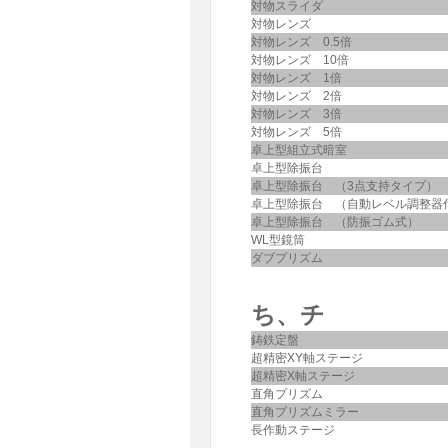
対物スライダ
対物レンズ
対物レンズ 0.5倍
対物レンズ 10倍
対物レンズ 1倍
対物レンズ 2倍
対物レンズ 3倍
対物レンズ 5倍
卓上型組立式暗室
卓上型除振台
卓上型除振台 （3点支持タイプ）
卓上型除振台 （自動レベル調整器
卓上型除振台 （防振ゴム式）
WL型鏡筒
ダブプリズム
ち、チ
鋳鉄定盤
超精密XY軸ステージ
超精密X軸ステージ
直角プリズム
直角プリズムミラー
長作動ステージ